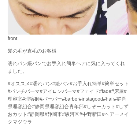
front
髪の毛が直毛のお客様
濡れパン緩パンでお手入れ簡単ヘアに気に入ってくれ
ました。
#オススメ#濡れパン#緩パン#お手入れ簡単#簡単セット
#パンチパーマ#アイロンパーマ#フェイド#fade#床屋#
理容室#理容師#バーバー#barber#instagood#hair#静岡
県理容組合#静岡県理容組合青年部#しぞーカット#しず
おカット#静岡県#静岡市#駿河区#中野新田#ヘアーメイ
クマツウラ