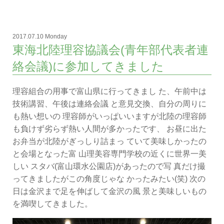
2017.07.10 Monday
東海北陸理容協議会(青年部代表者連
絡会議)に参加してきました
理容組合の用事で富山県に行ってきまし た、午前中は
技術講習、午後は連絡会議 と意見交換、自分の周りに
も熱い想いの 理容師がいっぱいいますが北陸の理容師
も負けず劣らず熱い人間が多かったです、 お昼に出た
お弁当が北陸がぎっしり詰まっ ていて美味しかったの
と会場となった富 山理美容専門学校の近くに世界一美
しい スタバ(富山環水公園店)があったので写 真だけ撮
ってきましたがこの角度じゃな かったみたい(笑) 次の
日は金沢まで足を伸ばして金沢の風 景と美味しいもの
を満喫してきました。