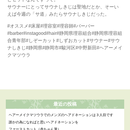
サウナーにとってサウナしきじは聖地だとか、そーい
えば今週の「サ道」みたらサウナしきじだった。
#オススメ#床屋#理容室#理容師#バーバー
#barber#instagood#hair#静岡県理容組合#静岡県理容組
合青年部#しぞーカット#しずおカット#サウナー#サウ
ナしきじ#静岡県#静岡市#駿河区#中野新田#ヘアーメイ
クマツウラ
最近の投稿
ヘアーメイクマツウラでのメンズのヘアドネーションは３人目です
誰かの為になればと思いヘアドネーションを
ファーストカット（赤ちゃん筆）