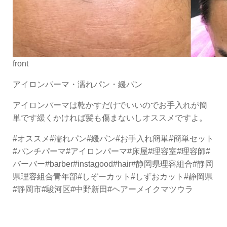
front
アイロンパーマ・濡れパン・緩パン
アイロンパーマは乾かすだけでいいのでお手入れが簡
単です緩くかければ髪も傷まないしオススメですよ。
#オススメ#濡れパン#緩パン#お手入れ簡単#簡単セット
#パンチパーマ#アイロンパーマ#床屋#理容室#理容師#
バーバー#barber#instagood#hair#静岡県理容組合#静岡
県理容組合青年部#しぞーカット#しずおカット#静岡県
#静岡市#駿河区#中野新田#ヘアーメイクマツウラ