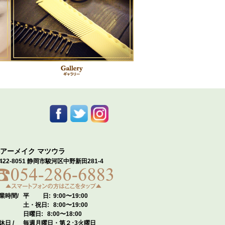
アーメイク マツウラ
422-8051 静岡市駿河区中野新田281-4
業時間/
平 日:
9:00〜19:00
土・祝日:
8:00〜19:00
日曜日:
8:00〜18:00
休日 /
毎週月曜日・第２･3火曜日