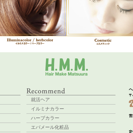
ヘ
〒
就活ヘア
イルミナカラー
営
ハーブカラー
エバメール化粧品
定