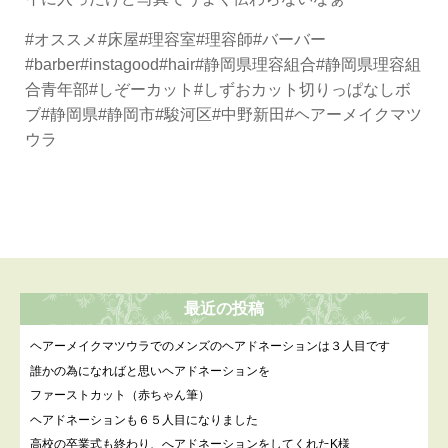
#オススメ#床屋#理容室#理容師#バーバー
#barber#instagood#hair#静岡県理容組合#静岡県理容組
合青年部#しぞーカット#しずおカット切りっぱなしボ
ブ#静岡県#静岡市#駿河区#中野新田#ヘアーメイクマツ
ウラ
最近の投稿
ヘアーメイクマツウラでのメンズのヘアドネーションは３人目です
誰かの為になればと思いヘアドネーションを
ファーストカット（赤ちゃん筆）
ヘアドネーションも６５人目になりました
高校の卒業式も終わり、へアドネーションをしてくれたK様