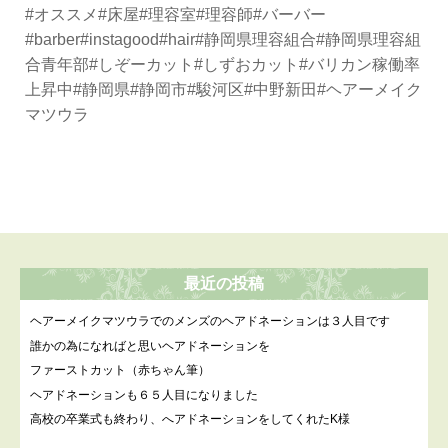
#オススメ#床屋#理容室#理容師#バーバー
#barber#instagood#hair#静岡県理容組合#静岡県理容組
合青年部#しぞーカット#しずおカット#バリカン稼働率
上昇中#静岡県#静岡市#駿河区#中野新田#ヘアーメイク
マツウラ
最近の投稿
ヘアーメイクマツウラでのメンズのヘアドネーションは３人目です
誰かの為になればと思いヘアドネーションを
ファーストカット（赤ちゃん筆）
ヘアドネーションも６５人目になりました
高校の卒業式も終わり、へアドネーションをしてくれたK様