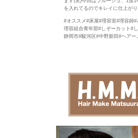
ます(笑)今回はブルージュ、1度
を入れてるのでキレイに仕上がり
#オススメ#床屋#理容室#理容師#バーバ
理容組合青年部#しぞーカット#し
静岡市#駿河区#中野新田#ヘア