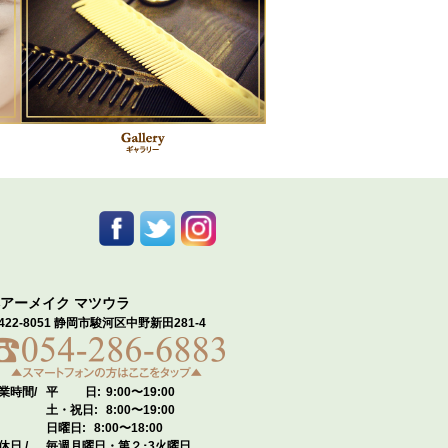
アーメイク マツウラ
422-8051 静岡市駿河区中野新田281-4
業時間/
平 日:
9:00〜19:00
土・祝日:
8:00〜19:00
日曜日:
8:00〜18:00
休日 /
毎週月曜日・第２･3火曜日