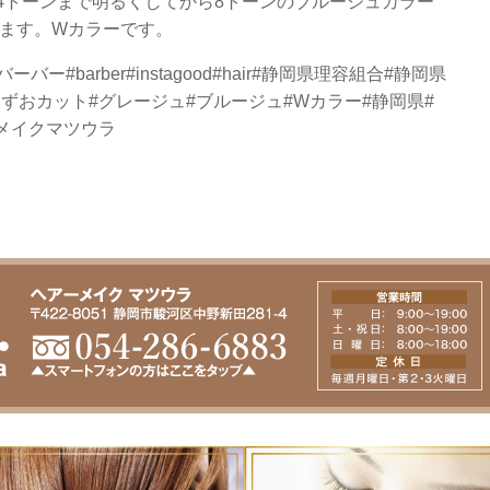
14トーンまで明るくしてから8トーンのブルージュカラー
ます。Wカラーです。
ー#barber#instagood#hair#静岡県理容組合#静岡県
ずおカット#グレージュ#ブルージュ#Wカラー#静岡県#
ーメイクマツウラ