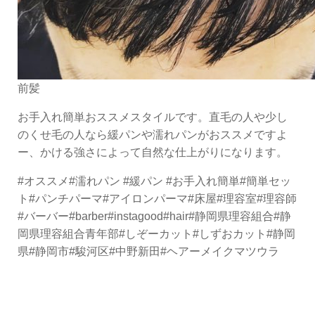
前髪
お手入れ簡単おススメスタイルです。直毛の人や少し
のくせ毛の人なら緩パンや濡れパンがおススメですよ
ー、かける強さによって自然な仕上がりになります。
#オススメ#濡れパン #緩パン #お手入れ簡単#簡単セッ
ト#パンチパーマ#アイロンパーマ#床屋#理容室#理容師
#バーバー#barber#instagood#hair#静岡県理容組合#静
岡県理容組合青年部#しぞーカット#しずおカット#静岡
県#静岡市#駿河区#中野新田#ヘアーメイクマツウラ