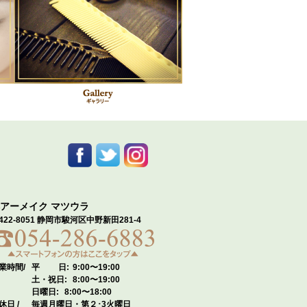
アーメイク マツウラ
422-8051 静岡市駿河区中野新田281-4
業時間/
平 日:
9:00〜19:00
土・祝日:
8:00〜19:00
日曜日:
8:00〜18:00
休日 /
毎週月曜日・第２･3火曜日