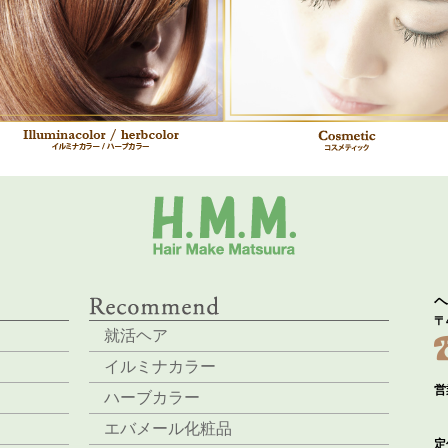
ヘ
〒
就活ヘア
イルミナカラー
営
ハーブカラー
エバメール化粧品
定